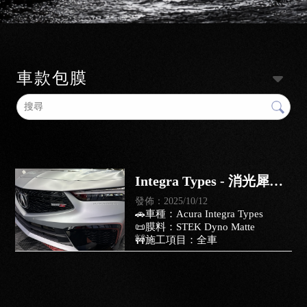
車款包膜
Integra Types - 消光犀牛
皮｜台南STEK犀牛皮｜
發佈：2025/10/12
🚗車種：Acura Integra Types
仁德區STEK犀牛皮
📜膜料：STEK Dyno Matte
🚧施工項目：全車