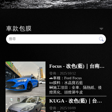
車款包膜
Focus - 改色(藍)｜台南車
體改色包膜｜仁德區車體
發佈：2025/10/12
🚗車種：Ford Focus
改色包膜｜
📜膜料：水晶寶石藍
🚧施工項目：全車、隔熱紙、後
燈黑化、頭燈犀牛皮
KUGA - 改色(藍)｜台南
卡爾紳士改色膜｜仁德區
發佈：2025/10/09