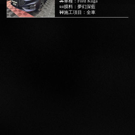
🚗車種：Ford Kuga
卡爾紳士改色膜｜
📜膜料：夢幻深藍
🚧施工項目：全車