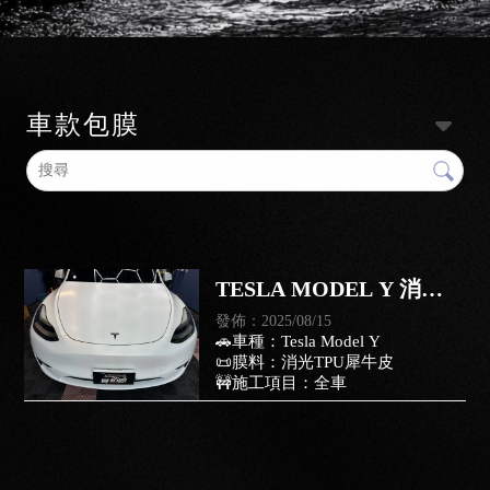
車款包膜
TESLA MODEL Y 消光
犀牛皮｜台南貼犀牛皮｜
發佈：2025/08/15
🚗車種：Tesla Model Y
仁德區貼犀牛皮
📜膜料：消光TPU犀牛皮
🚧施工項目：全車