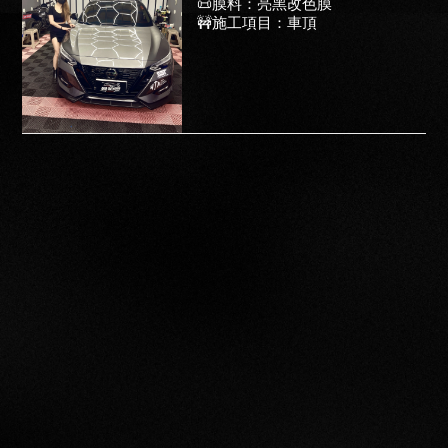
📜膜料：亮黑改色膜
🚧施工項目：車頂