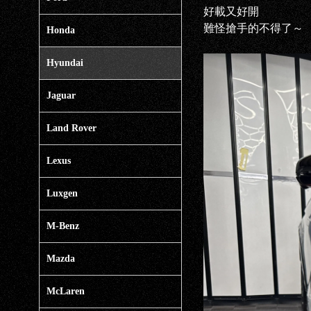
好載又好開
難怪搶手的不得了～
Honda
Hyundai
Jaguar
Land Rover
Lexus
Luxgen
M-Benz
Mazda
McLaren