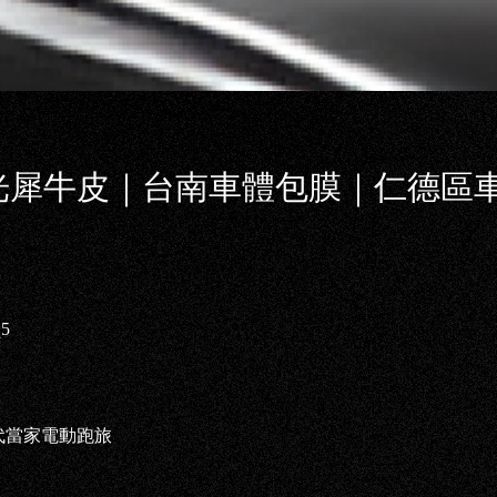
 - 消光犀牛皮｜台南車體包膜｜仁德
q5
代當家電動跑旅